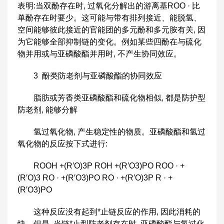
表明:当双酚存在时, 过氧化分解出的游离基ROO · 比
单酚存在时要少。这可能与带有排列接近、能脱氢、
空间能够彼此接近的官能团的多元酚和多元胺有关, 因
为它能够全部抑制链的变化。例如某些四酚在与硫化
物并用或与亚磷酸酯并用时, 不产生协同效应。
3 酚类防老剂与亚磷酸酯的协同效应
脂肪或芳香类亚磷酸酯和硫化物相似, 都是防护型
防老剂, 能够分解
氢过氧化物, 产生稳定性的物质。亚磷酸酯和氢过
氧化物的反应按下式进行:
ROOH +(R′O)3P ROH +(R′O3)PO ROO · +
(R′O)3 RO · +(R′O3)PO RO · +(R′O)3P R · +
(R′O3)PO
这种反应没有起到*止链反应的作用, 因此消耗的
快。但是, 当链*止型防老剂存在时, 亚磷酸酯与氢过化