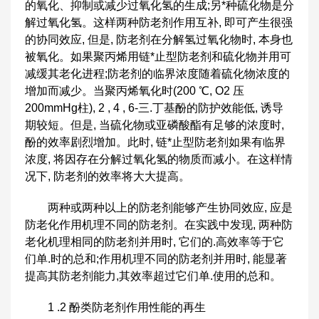
的氧化、抑制或减少过氧化氢的生成;另*种硫化物是分
解过氧化氢。这样两种防老剂作用互补, 即可产生很强
的协同效应, 但是, 防老剂在分解氢过氧化物时, 本身也
被氧化。如果聚丙烯用链*止型防老剂和硫化物并用可
减缓其老化进程;防老剂的临界浓度随着硫化物浓度的
增加而减少。当聚丙烯氧化时(200 ℃, O2 压
200mmHg柱), 2 , 4 , 6-三.丁基酚的防护效能低, 诱导
期较短。但是, 当硫化物或亚磷酸酯有足够的浓度时,
酚的效率剧烈增加。此时, 链*止型防老剂如果有临界
浓度, 将因存在分解过氧化氢的物质而减小。在这样情
况下, 防老剂的效率将大大提高。
两种或两种以上的防老剂能够产生协同效应, 应是
防老化作用机理不同的防老剂。在实践中发现, 两种防
老化机理相同的防老剂并用时, 它们的.高效率等于它
们单.时的总和;作用机理不同的防老剂并用时, 能显著
提高其防老剂能力,其效率超过它们单.使用的总和。
1 .2 酚类防老剂作用性能的再生