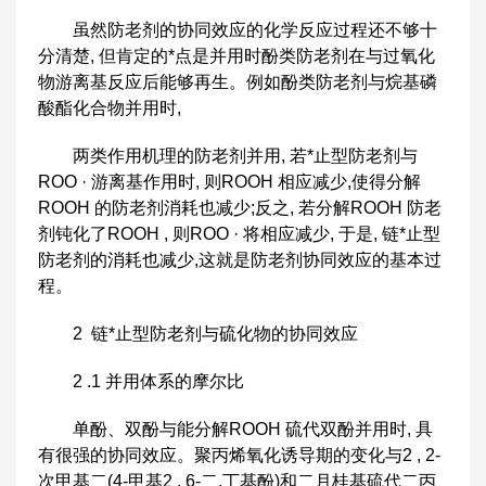
虽然防老剂的协同效应的化学反应过程还不够十
分清楚, 但肯定的*点是并用时酚类防老剂在与过氧化
物游离基反应后能够再生。例如酚类防老剂与烷基磷
酸酯化合物并用时,
两类作用机理的防老剂并用, 若*止型防老剂与
ROO · 游离基作用时, 则ROOH 相应减少,使得分解
ROOH 的防老剂消耗也减少;反之, 若分解ROOH 防老
剂钝化了ROOH , 则ROO · 将相应减少, 于是, 链*止型
防老剂的消耗也减少,这就是防老剂协同效应的基本过
程。
2 链*止型防老剂与硫化物的协同效应
2 .1 并用体系的摩尔比
单酚、双酚与能分解ROOH 硫代双酚并用时, 具
有很强的协同效应。聚丙烯氧化诱导期的变化与2 , 2-
次甲基二(4-甲基2 , 6-二.丁基酚)和二月桂基硫代二丙