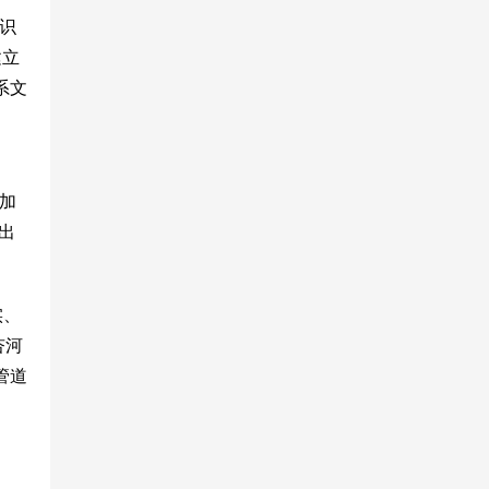
识
建立
系文
增加
的出
实、
杏河
管道