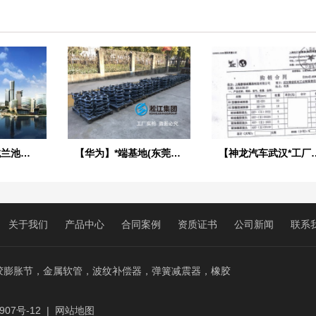
【西安秦汉新城兰池大厦项目】弹簧减震器
【华为】*端基地(东莞淞山湖项目)限位型橡胶接头发货
【神龙汽车武汉*工厂】
关于我们
产品中心
合同案例
资质证书
公司新闻
联系
胶膨胀节，金属软管，波纹补偿器，弹簧减震器，橡胶
907号-12
|
网站地图