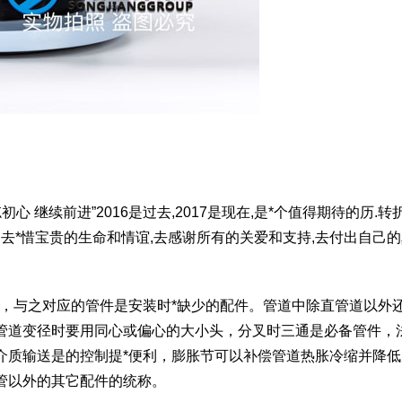
心 继续前进”2016是过去,2017是现在,是*个值得期待的历.转折
.去*惜宝贵的生命和情谊,去感谢所有的关爱和支持,去付出自己
少，与之对应的管件是安装时*缺少的配件。管道中除直管道以外
管道变径时要用同心或偏心的大小头，分叉时三通是必备管件，
介质输送是的控制提*便利，膨胀节可以补偿管道热胀冷缩并降低
管以外的其它配件的统称。