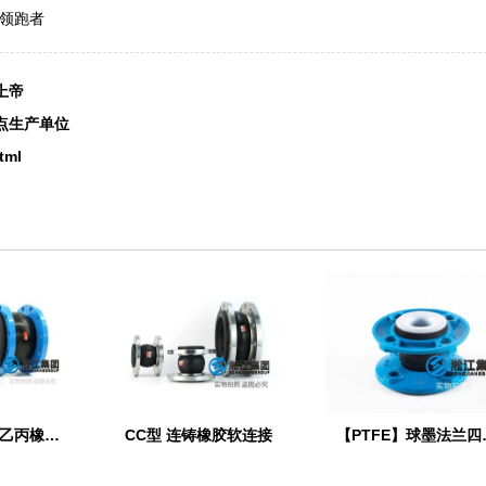
领跑者
上帝
点生产单位
tml
【EPDM】三元乙丙橡胶软接头
CC型 连铸橡胶软连接
【PTFE】球