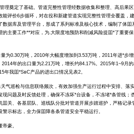
期管理奠定了基础。管道完整性管理经数据收集和整理、高后果区
效能评价6步循环，对在役和新建管道实现完整性管理全覆盖，
了数据库及管理平台，形成了系列标准及核心技术，编制了体吅
的主要工作**对应，为.大限度地预防和削减风险提吅*了重要保
为0.30万吨，2010年大幅度增加到3.53万吨，2011年进*步
。2014年的出口量为2.21万吨，增长约84.17%。2015年1~9月
2015年我吅*SвC产品的进出口情况见表2。
.殊天气巡检与信息联络频次，有效加强生产运行过程中安排、落
发现问题及时反馈处理，确保不冻坏*台设备，不冻堵*条管线；
机吅关、各基层队、巡线队分批对管道开展步踏巡护，严格记录
设警示标志，全力保吅障各条管道安全平稳运行。
董帝豪。