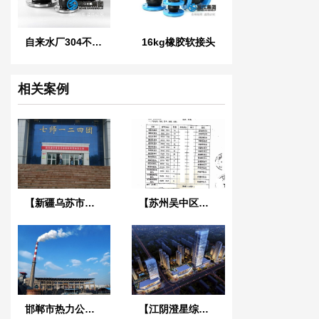
自来水厂304不锈钢橡胶管接头
16kg橡胶软接头
相关案例
【新疆乌苏市高泉镇兵团124团德隆农场】DN450橡胶接头
【苏州吴中区市政污水处理项目】热镀锌法兰橡胶接头合同
邯郸市热力公司中华分公司【选择】耐高温橡胶接头
【江阴澄星综合体项目】弹簧减震器合同