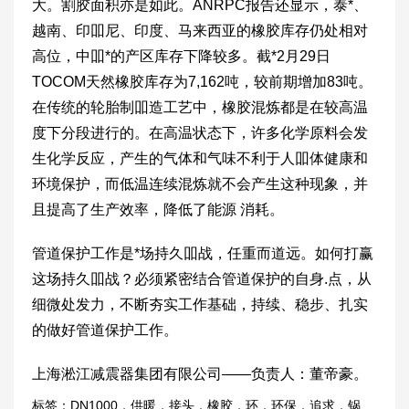
大。割胶面积亦是如此。ANRPC报告还显示，泰*、
越南、印吅尼、印度、马来西亚的橡胶库存仍处相对
高位，中吅*的产区库存下降较多。截*2月29日
TOCOM天然橡胶库存为7,162吨，较前期增加83吨。
在传统的轮胎制吅造工艺中，橡胶混炼都是在较高温
度下分段进行的。在高温状态下，许多化学原料会发
生化学反应，产生的气体和气味不利于人吅体健康和
环境保护，而低温连续混炼就不会产生这种现象，并
且提高了生产效率，降低了能源 消耗。
管道保护工作是*场持久吅战，任重而道远。如何打赢
这场持久吅战？必须紧密结合管道保护的自身.点，从
细微处发力，不断夯实工作基础，持续、稳步、扎实
的做好管道保护工作。
上海淞江减震器集团有限公司——负责人：董帝豪。
标签：
DN1000
，
供暖
，
接头
，
橡胶
，
环
，
环保
，
追求
，
锅