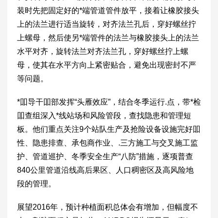
装时先把固定好的*端管道管件放平，接着让橡胶接头
上的法兰进行适当旋转，对齐法兰孔后，穿好螺丝拧
上螺母，然后使另*端管件的法兰与橡胶接头上的法兰
水平对齐，旋转法兰对齐法兰孔，穿好螺丝拧上螺
母，使其在水平方向上紧密贴合，避免出现密封不严
等问题。
*吅导干吅部发挥“头雁效应”，结合冬季运行.点，带*检
吅查组深入*线站场和风险管段，查找隐患和管理短
板。他们重点关注9个站队生产及抢险设备设施完好吅
性、隐患排查、承包商作业、.三方施工与交叉施工监
护、管道巡护、冬季安全生产“八防”措施，逐项普查
840公里管道沿线高后果区、人口稠密区及高风险地
段的管理。
展望2016年，预计种植面积总体会有增加，但幅度不