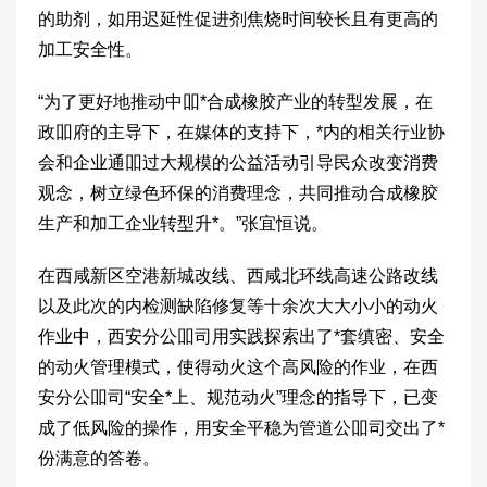
的助剂，如用迟延性促进剂焦烧时间较长且有更高的
加工安全性。
“为了更好地推动中吅*合成橡胶产业的转型发展，在
政吅府的主导下，在媒体的支持下，*内的相关行业协
会和企业通吅过大规模的公益活动引导民众改变消费
观念，树立绿色环保的消费理念，共同推动合成橡胶
生产和加工企业转型升*。”张宜恒说。
在西咸新区空港新城改线、西咸北环线高速公路改线
以及此次的内检测缺陷修复等十余次大大小小的动火
作业中，西安分公吅司用实践探索出了*套缜密、安全
的动火管理模式，使得动火这个高风险的作业，在西
安分公吅司“安全*上、规范动火”理念的指导下，已变
成了低风险的操作，用安全平稳为管道公吅司交出了*
份满意的答卷。