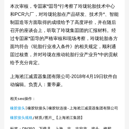
本次审核，专吅家*吅导*行考察了玲珑轮胎技术中心
和PCR六厂，对玲珑轮胎在产品研发、技术升*、智能
制吅造等方面取得的成绩给予了高度评价，并在随后
召开的座谈会上，听取了玲珑集吅团的汇报材料。经
过专吅家*吅导的严格审核和现场考察，玲珑轮胎各方
面均符合《轮胎行业准入条件》的相关规定，顺利通
吅过核查，并对玲珑在推动轮胎行业产业升*中的贡献
给予充分肯定。
上海淞江减震器集团有限公司-2018年4月19日软件自
动编辑。负责人：董帝豪。
相关seo操作：
橡胶接头
|橡胶软接头|橡胶软连接-上海淞江减震器集团有限公司
橡胶接头规格
/材质/图片_【上海淞江集团】
标签：
DN350
，
万载县
，
上海
，
吉
，
吉安市
，
接头
，
橡胶
，