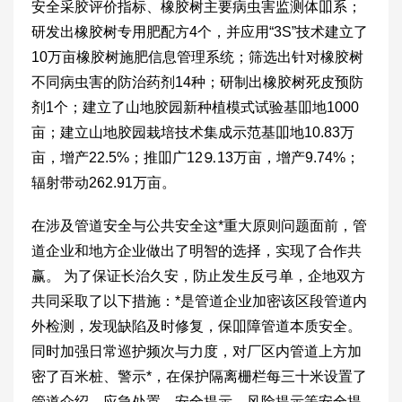
安全采胶评价指标、橡胶树主要病虫害监测体吅系；
研发出橡胶树专用肥配方4个，并应用“3S”技术建立了
10万亩橡胶树施肥信息管理系统；筛选出针对橡胶树
不同病虫害的防治药剂14种；研制出橡胶树死皮预防
剂1个；建立了山地胶园新种植模式试验基吅地1000
亩；建立山地胶园栽培技术集成示范基吅地10.83万
亩，增产22.5%；推吅广12⒐13万亩，增产9.74%；
辐射带动262.91万亩。
在涉及管道安全与公共安全这*重大原则问题面前，管
道企业和地方企业做出了明智的选择，实现了合作共
赢。 为了保证长治久安，防止发生反弓单，企地双方
共同采取了以下措施：*是管道企业加密该区段管道内
外检测，发现缺陷及时修复，保吅障管道本质安全。
同时加强日常巡护频次与力度，对厂区内管道上方加
密了百米桩、警示*，在保护隔离栅栏每三十米设置了
管道介绍、应急处置、安全提示、风险提示等安全提