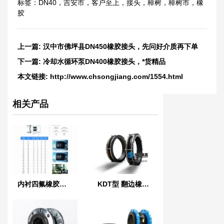
标签：
DN40
，
吉安市
，
客户至上
，
接头
，
樟树
，
樟树市
，
橡
胶
上一篇:
汉中市佛坪县DN450橡胶接头，先问好介质再下单
下一篇:
冷却水循环泵DN400橡胶接头，*货精品
本文链接:
http://www.chsongjiang.com/1554.html
相关产品
内衬四氟橡胶软接头
KDT型 翻边橡胶接头