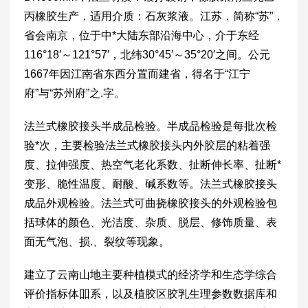
丙橡胶生产，适用介质：石灰浆液。江苏，简称“苏”，
省会南京，位于中*大陆东部沿海中心，介于东经
116°18′～121°57′，北纬30°45′～35°20′之间。公元
1667年因江南省东西分置而建省，得名于“江宁
府”与“苏州府”之.字。
法兰式橡胶接头半成品检验。半成品检验是每批次检
验*次，主要检验法兰式橡胶接头内外胶层的粘着强
度、拉伸强度、热空气老化系数、扯断伸长率、扯断*
变形、脆性温度、耐酸、碱系数等。法兰式橡胶接头
成品外观检验。法兰式可曲挠橡胶接头的外观检验包
括球体的颜色、光洁度、杂质、脱层、修饰质量、表
面无气泡、损.、裂纹等现象。
建立了云南山地主要种植模式的经济学和生态学综合
评价指标体吅系，以及植胶区胶乳生理参数数据库和