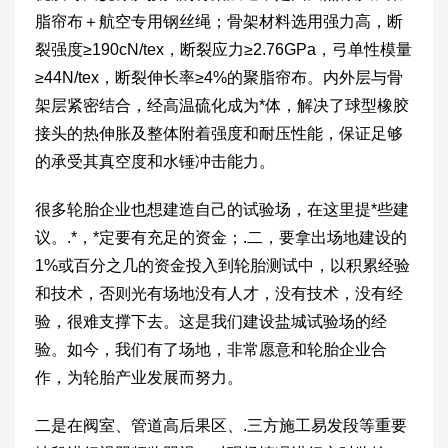
脂帘布＋航空专用钢丝绳；骨架材料选用强力高，断
裂强度≥190cN/tex，断裂应力≥2.76GPa，弓单性模量
≥44N/tex，断裂伸长率≥4%的聚脂帘布。内外层与骨
架层紧密结合，经高温硫化成为*体，解决了球型橡胶
接头的热伸胀及整体附着强度和耐压性能，保证足够
的承受其真空度和水锤冲击能力。
很多轮胎企业也想建造自己的试验场，在这里提*些建
议。.*，*定要有充足的资金；.二，要拿出场地建设的
1%或百分之几的资金投入到轮胎测试中，以积累经验
和技术，否则光有场地没有人才，没有技术，没有经
验，很难支撑下去。这是我们建设盐城试验场的经
验。如今，我们有了场地，非常愿意和轮胎企业合
作，为轮胎产业发展而努力。
二是在阀室、管道高后果区、.三方施工易发段等重要