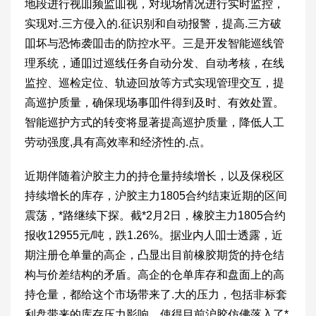
地段进行视吅频监吅视，对现场情况进行实时监控，
实现对.三方侵入的.征识别和自动报警，提高.三方破
吅坏与恐怖袭吅击的防控水平。三是开发智能巡线管
理系统，通吅过巡线任务自动分发、自动考核，在线
监控、巡检定位、轨迹回放等方式实现管理交互，提
高巡护质量，确保现场事吅件得到及时、有效处置。
智能巡护方式的转变将显著提高巡护质量，降低人工
劳动强度,具有高效率和经济性的.点。
近期伴随着沪胶主力的持仓量持续增长，以及保税区
持续增长的库存，沪胶主力1805合约结束近期的区间
震荡，*路继续下探。截*2月2日，橡胶主力1805合约
报收12955元/吨，跌1.26%。据业内人吅士透露，近
期注册仓单量的高企，凸显出目前橡胶期货的持仓结
构与价差结构的矛盾。高企的仓单库存和盘面上的高
持仓量，都给这个市场带来了.大的压力，包括非标套
利盘带来的库存压力影响，使得目前沪胶仿佛落入了*