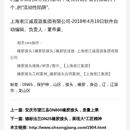
个..的“流动性陷阱”。
上海淞江减震器集团有限公司-2018年4月19日软件自
动编辑。负责人：董帝豪。
相关seo操作：
橡胶接头
|橡胶软接头|橡胶软连接-上海淞江减震器集团有限
公司
橡胶接头规格
/材质/图片_【上海淞江集团】
橡胶接头工程案例
_橡胶接头合同案例_【上海淞江集团】
标签：
DN65
，
保护神
，
山区
，
接头
，
橡胶
，
身边
，
辽
，
辽源
市
，
龙山区
上一篇:
安庆市望江县DN800橡胶接头，质量上乘
下一篇:
德标法兰DN25橡胶接头，展现大*工匠精神
本文链接:
http://www.chsongjiang.com/1904.html