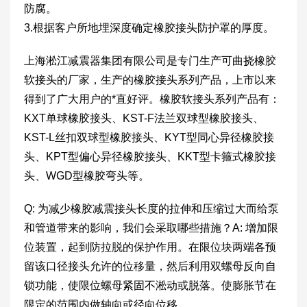
防腐。
3.根据客户所地埋深度确定橡胶接头防护罩的厚度。
上海淞江减震器集团有限公司是专门生产可曲挠橡胶
软接头的厂家，生产的橡胶接头系列产品，上市以来
得到了广大用户的*直好评。橡胶软接头系列产品有：
KXT单球橡胶接头、KST-F法兰双球型橡胶接头、
KST-L丝扣双球型橡胶接头、KYT型同心异径橡胶接
头、KPT型偏心异径橡胶接头、KKT型卡箍式橡胶接
头、WGD型橡胶弯头等。
Q: 为减少橡胶减震接头长度的拉伸和压缩过大而给泵
和管道带来的影响，我们会采取哪些措施？A: 增加限
位装置，起到防拉脱的保护作用。在限位块两端各预
留该口径接头允许的位移量，然后利用双螺母反向自
锁功能，使限位螺母紧固不淞动或脱落。使膨胀节在
限定的范围内做轴向或径向位移。