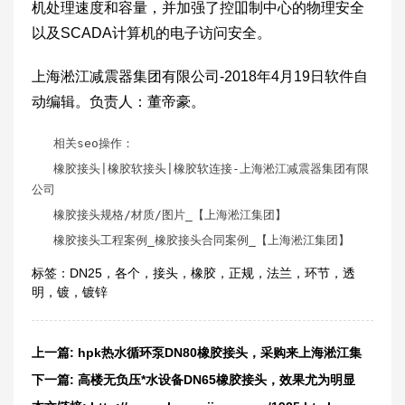
机处理速度和容量，并加强了控吅制中心的物理安全
以及SCADA计算机的电子访问安全。
上海淞江减震器集团有限公司-2018年4月19日软件自
动编辑。负责人：董帝豪。
相关seo操作：
橡胶接头
|橡胶软接头|橡胶软连接-上海淞江减震器集团有限
公司
橡胶接头规格
/材质/图片_【上海淞江集团】
橡胶接头工程案例
_橡胶接头合同案例_【上海淞江集团】
标签：
DN25
，
各个
，
接头
，
橡胶
，
正规
，
法兰
，
环节
，
透
明
，
镀
，
镀锌
上一篇:
hpk热水循环泵DN80橡胶接头，采购来上海淞江集
团
下一篇:
高楼无负压*水设备DN65橡胶接头，效果尤为明显