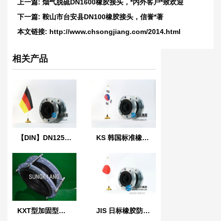
上一篇:
烟气脱硫DN1600橡胶接头，*内外客户*致欢迎
下一篇:
鞍山市台安县DN100橡胶接头，信誉*著
本文链接:
http://www.chsongjiang.com/2014.html
相关产品
【DIN】DN125单球德标橡胶膨胀节
KS 韩国标准橡胶防震接头
KXT型加固型橡胶软接头
JIS 日标橡胶防震接头