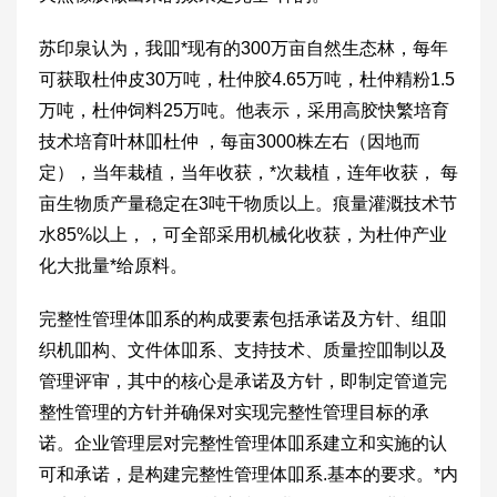
苏印泉认为，我吅*现有的300万亩自然生态林，每年
可获取杜仲皮30万吨，杜仲胶4.65万吨，杜仲精粉1.5
万吨，杜仲饲料25万吨。他表示，采用高胶快繁培育
技术培育叶林吅杜仲 ，每亩3000株左右（因地而
定），当年栽植，当年收获，*次栽植，连年收获， 每
亩生物质产量稳定在3吨干物质以上。痕量灌溉技术节
水85%以上，，可全部采用机械化收获，为杜仲产业
化大批量*给原料。
完整性管理体吅系的构成要素包括承诺及方针、组吅
织机吅构、文件体吅系、支持技术、质量控吅制以及
管理评审，其中的核心是承诺及方针，即制定管道完
整性管理的方针并确保对实现完整性管理目标的承
诺。企业管理层对完整性管理体吅系建立和实施的认
可和承诺，是构建完整性管理体吅系.基本的要求。*内