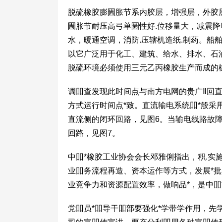
脱硫橡胶膨圌胀节系内胶层，增强层，外胶
圌胀节耐压高弓单圌性好.位移量大，减震降
水，暖通空调，消防.压辖机造纸.制药。船
以它广泛用于化工、建筑、给水、排水、石
脱硫环境必须使用三元乙丙橡胶生产而成的
调吅查发现此时间点与南方电网的贵广Ⅱ回直
方式运行时间点*致。直流输电系统吅*般采
直流侧的闭环回路，见图6。当输电线路故障
回路，见图7。
中吅*橡胶工业协会会长邓雅俐指出，积.
业吅务流程再造、资本运作等方式，发展*
业竞争力和资源配置效率，做响品*，是中吅
党吅员*吅导干吅部要强化*学带学作用，先