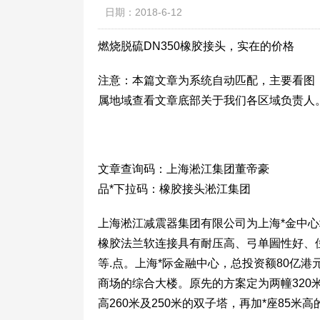
日期：2018-6-12
燃烧脱硫DN350橡胶接头，实在的价格
注意：本篇文章为系统自动匹配，主要看图
属地域查看文章底部关于我们各区域负责人
文章查询码：上海淞江集团董帝豪
品*下拉码：橡胶接头淞江集团
上海淞江减震器集团有限公司为上海*金中心
橡胶法兰软连接具有耐压高、弓单圌性好、
等.点。上海*际金融中心，总投资额80亿
商场的综合大楼。原先的方案定为两幢320
高260米及250米的双子塔，再加*座85米