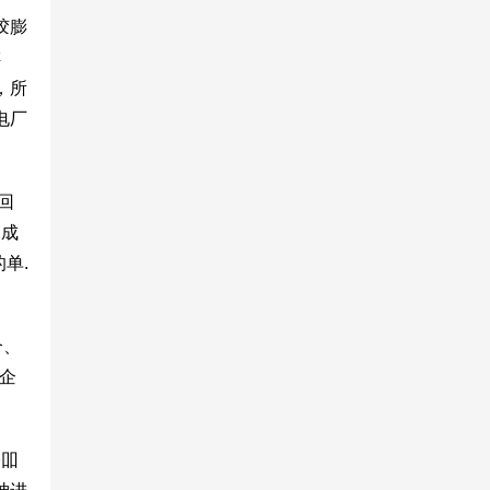
胶膨
排
，所
电厂
回
构成
单.
合、
企
公吅