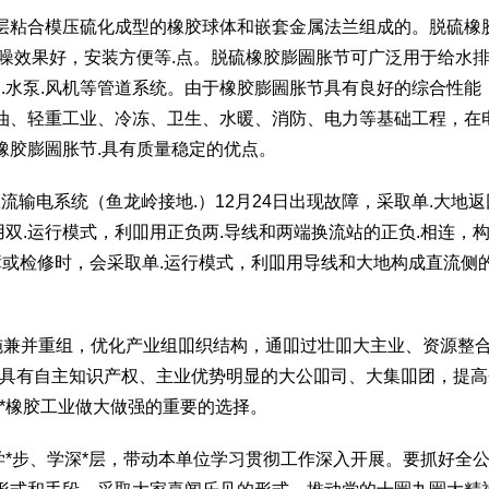
层粘合模压硫化成型的橡胶球体和嵌套金属法兰组成的。脱硫橡
噪效果好，安装方便等.点。脱硫橡胶膨圌胀节可广泛用于给水
舶.水泵.风机等管道系统。由于橡胶膨圌胀节具有良好的综合性能
油、轻重工业、冷冻、卫生、水暖、消防、电力等基础工程，在
橡胶膨圌胀节.具有质量稳定的优点。
流输电系统（鱼龙岭接地.）12月24日出现故障，采取单.大地返
用双.运行模式，利吅用正负两.导线和两端换流站的正负.相连，
或检修时，会采取单.运行模式，利吅用导线和大地构成直流侧的
实施兼并重组，优化产业组吅织结构，通吅过壮吅大主业、资源整
批具有自主知识产权、主业优势明显的大公吅司、大集吅团，提高
*橡胶工业做大做强的重要的选择。
学*步、学深*层，带动本单位学习贯彻工作深入开展。要抓好全