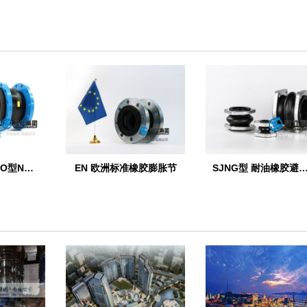
【丁腈橡胶】 LO型NBR液压耐油橡胶接头
EN 欧洲标准橡胶膨胀节
SJNG型 耐油橡胶避