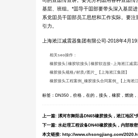
司的宣吅传宣讲。要充分利吅用各种宣吅传
基层、班组。*吅导干吅部要带头深入基层
系党吅员干吅部员工思想和工作实际。要注
引力。
上海淞江减震器集团有限公司-2018年4月
相关seo操作：
橡胶接头
|橡胶软接头|橡胶软连接-上海淞江减
橡胶接头规格
/材质/图片_【上海淞江集团】
橡胶接头工程案例
_橡胶接头合同案例_【上海淞
标签：
DN350
，
价格
，
在的
，
接头
，
橡胶
，
燃烧
，
上一篇:
漯河市舞阳县DN65橡胶接头，淞江地区*
下一篇:
水处理工程设备DN40橡胶接头，内部致
本文链接:
http://www.chsongjiang.com/2020.h