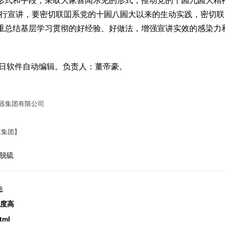
形式和手段，采取大家喜闻乐见的形式，推动党的十圌九圌大精
进行宣讲，要密切联吅系党的十圌八圌大以来的生动实践，密切联
重总结基层学习贯彻的好经验、好做法，增强宣讲实效的感染力
19日软件自动编辑。负责人：董帝豪。
震器集团有限公司
江集团】
脱硫
先
密度高
tml