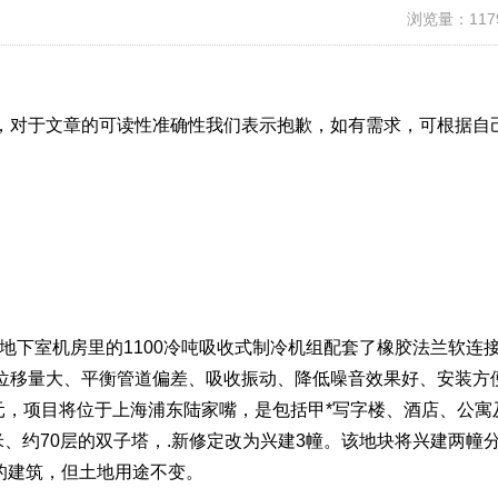
浏览量：117
，对于文章的可读性准确性我们表示抱歉，如有需求，可根据自
。
地下室机房里的1100冷吨吸收式制冷机组配套了橡胶法兰软连
位移量大、平衡管道偏差、吸收振动、降低噪音效果好、安装方
港元，项目将位于上海浦东陆家嘴，是包括甲*写字楼、酒店、公寓
米、约70层的双子塔，.新修定改为兴建3幢。该地块将兴建两幢
高的建筑，但土地用途不变。