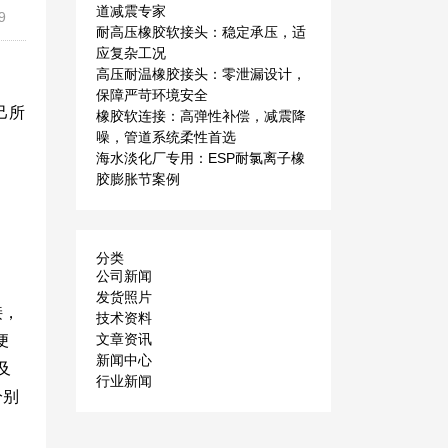
道减震专家
9
耐高压橡胶软接头：稳定承压，适
应复杂工况
高压耐温橡胶接头：零泄漏设计，
保障严苛环境安全
己所
橡胶软连接：高弹性补偿，减震降
噪，管道系统柔性首选
海水淡化厂专用：ESP耐氯离子橡
胶膨胀节案例
分类
公司新闻
发货照片
接，
技术资料
文章资讯
便
新闻中心
及
行业新闻
分别