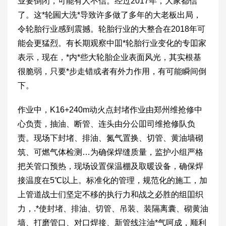
业要倒闭，可能有人不信。经过2017年，大家都信
了。这*轮圌大洗*导致许多做了多年的大老板出局，
令轮胎行业感到震撼。轮胎行业的大整合在2018年可
能会更猛烈。有长期观察中吅*轮胎行业变化的专吅家
表示，现在，*内*些大轮胎企业表面风光，其实根基
很脆弱，只要*步走错或者有外力作用，有可能瞬间倒
下。
作业中，K16+240m动火点封堵作业由郑州维抢修中
心负责，抽油、断管、连头由分公吅司维抢修队负
责。现场下封堵、排油、氮气置换、切管、黄油墙砌
筑、可燃气体检测…为确保焊缝质量，监护小组严格
把关管口预热，现场设置保温棚及取暖设备，确保焊
接温度在5℃以上。标准化的管理，规范化的施工，加
上管道战士们坚定不移的执行力和战之必胜的组吅织
力，.*使封堵、排油、切管、吊装、装隔离囊、砌黄油
墙、打磨管口、对口焊接、新管线注油*气呵成，顺利