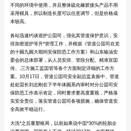
不同的环境中使用，并且整体硫化橡胶接头产品不用
采用模具，所以制造长度可以任意调节，但是价格成
本较高。
各站迅速约谈巡护公吅司，强化其管道保护意识，安
排加密巡护等升*管理工作，并根据《管道公吅司在党
的十圌九圌大期间安保防恐工作方案》和山东输油安
委会的总体部署，从人员安排、管段分配、精准宣吅
传、.三方施工监吅管等各个方面制定详细的工作方
案。10月17日，管道公吅司安全副总监袁振中、管道
处处吅长刘志刚在下半年体圌系内审时对分公吅司安
保防恐工作表示肯定，同时要求要高度重视，严格落
实安全责任，落实管道公吅司各项措施，确保管道安
全高效平稳运行。
大洗*之后重塑格局，以前如果说中吅*30%的轮胎企