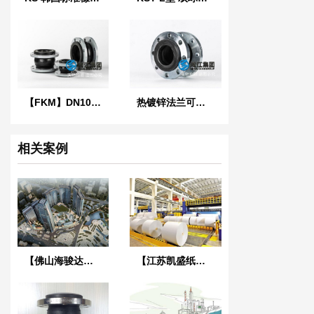
【FKM】DN100氟橡胶挠性接管
热镀锌法兰可曲挠橡胶接头
相关案例
【佛山海骏达城广场项目】金属软管合同
【江苏凯盛纸业有限公司】造纸机托辊用橡胶气胎合同