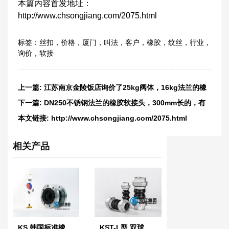
本篇内容首发地址：
http://www.chsongjiang.com/2075.html
标签：
丝扣
，
价格
，
厦门
，
叫法
，
客户
，
橡胶
，
纹丝
，
行业
，
询价
，
软接
上一篇:
江苏南京金陵饭店询价了25kg阀体，16kg法兰的橡
胶软接头
下一篇:
DN250不锈钢法兰的橡胶软接头，300mm长的，有
做么？
本文链接:
http://www.chsongjiang.com/2075.html
相关产品
KS 韩国标准橡胶防震接头
KST-L型 双球体螺纹橡胶接头