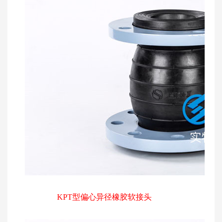
KPT型偏心异径橡胶软接头