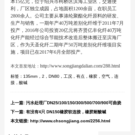
本15亿元，位于绍兴市柯桥区滨海工业区，交通便
利，厂区独立成园，占地面积1200余亩，在职员工
2800余人。公司主要从事涤纶聚酯化纤原料的研发、
生产与销售，一期年产40万吨差别化纤维于2011年7月
投产，2016年公司投资20亿元将齐贤亿丰化纤40万吨
化纤产能经过综合节能技术改造后整体搬迁至滨海厂
区，作为天圣化纤二期年产50万吨差别化纤维项目实
施，项目已在2017年6月全部投产。
http://www.songjiangdalian.com/288.html
本文首发地址：
标签：
135mm
，
2
，
DN80
，
工况
，
有点
，
橡胶
，
空气
，
连
接
，
酸碱
上一篇:
污水处理厂DN25/100/150/300/500/700/900可曲挠
橡胶软连接
下一篇:
有没有4只 DN150橡胶软连接，橡胶耐酸碱
本文链接:
http://www.chsongjiang.com/2256.html