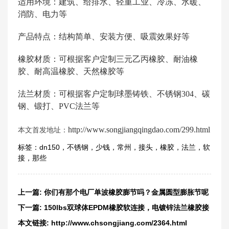
适用环境：建筑、给排水、轻重工业、冷冻、水暖、
消防、电力等
产品特点：结构简单、安装方便、吸震效果好等
橡胶材质：可根据客户定制三元乙丙橡胶、耐油橡
胶、耐高温橡胶、天然橡胶等
法兰材质：可根据客户定制球墨铸铁、不锈钢304、碳
钢、锻打、PVC法兰等
http://www.songjiangqingdao.com/299.html
本文首发地址：
标签：
dn150
，
不锈钢
，
少钱
，
常州
，
接头
，
橡胶
，
法兰
，
软
接
，
那些
上一篇:
你们有那个电厂单波橡胶膨节吗？金属圆型膨胀节呢
下一篇:
150lbs双球体EPDM橡胶软连接，电镀锌法兰橡胶接
头
本文链接:
http://www.chsongjiang.com/2364.html