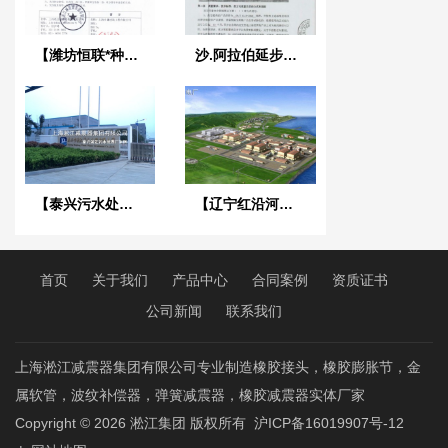
【潍坊恒联*种纸有限公司】弹簧减震器合同
沙.阿拉伯延步项目
【泰兴污水处理厂】采用上海淞江橡胶接头
【辽宁红沿河核电站】可曲挠橡胶接头
首页
关于我们
产品中心
合同案例
资质证书
公司新闻
联系我们
上海淞江减震器集团有限公司专业制造橡胶接头，橡胶膨胀节，金
属软管，波纹补偿器，弹簧减震器，橡胶减震器实体厂家
Copyright © 2026
淞江集团
版权所有
沪ICP备16019907号-12