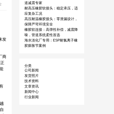
道减震专家
2
耐高压橡胶软接头：稳定承压，适
应复杂工况
高压耐温橡胶接头：零泄漏设计，
保障严苛环境安全
橡胶软连接：高弹性补偿，减震降
噪，管道系统柔性首选
来发
海水淡化厂专用：ESP耐氯离子橡
胶膨胀节案例
厂商
*正
分类
能
公司新闻
发货照片
技术资料
有
文章资讯
新闻中心
行业新闻
越
自