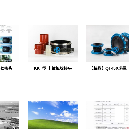
胶软接头
KKT型 卡箍橡胶接头
【新品】QT450球墨铸铁