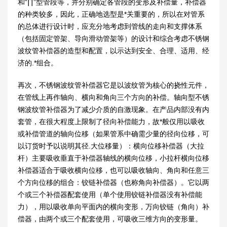
和“∏”型管段等，并分别确定各管段的变形及补偿量，补偿器
的种类较多，因此，正确地选型是*关重要的，所以在对管系
的总体进行设计时，应充分地考虑到管线的走向和支撑体系
（包括固定管架、导向滑动管架等）的设计和综合考虑不锈钢
波纹管补偿器的造型和配置，以示达到安全、合理、适用、经
济的.*组合。
再次，不锈钢波纹管补偿器它是以波纹管为核心的挠性元件，
在管线上再作轴向、横向和角向三个方向的补偿。轴向型不锈
钢波纹管补偿器为了减少介质的自激现象。在产品内部没有内
套管，在很大程度上限制了径向补偿能力，故*般仅用以吸收
或补偿管道的轴向位移（如果管系中确需少量的径向位移，可
以订货时予以说明其径.大位移量）：横向位移补偿器（大拉
杆）主要吸收垂直于补偿器轴线的横向位移，小拉杆横向位移
补偿器适合于吸收横向位移，也可以吸收轴向、角向和任意三
个方向位移的组合：铰链补偿器（也称角向补偿器）。它以两
个或三个补偿器配套使用（单个使用铰链补偿器没有补偿能
力），用以吸收单向平面内的横向变形，万向铰链（角向）补
偿器，由两个或三个配套使用，可吸收三维方向的变形量。