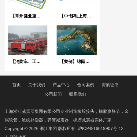
【常州健亚重组蛋白质药物*期项目】金属软管合同发票案例
【中*移动上海嘉定项目】弹簧减震器案例
【消防车、工程消防车、大型消防车】配套消防泵橡胶接头案例
【案例】绵阳仙海丽湾度假酒店项目淞江金属软管合同
首页
关于我们
产品中心
合同案例
资质证书
公司新闻
联系我们
上海淞江减震器集团有限公司专业制造橡胶接头，橡胶膨胀节，金
属软管，波纹补偿器，弹簧减震器，橡胶减震器实体厂家
Copyright © 2026
淞江集团
版权所有
沪ICP备16019907号-12
|
网站地图