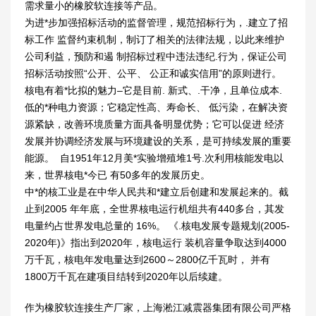
需求量小的橡胶软连接等产品。
为进*步加强招标活动的监督管理，规范招标行为，.建立了招
标工作 监督约束机制，制订了相关的法律法规，以此来维护
公司利益，预防和遏 制招标过程中违法违纪.行为，保证公司
招标活动按照“公开、公平、 公正和诚实信用”的原则进行。
核电有着*比拟的魅力–它是目前. 新式、.干净，且单位成本.
低的*种电力资源；它稳定性高、寿命长、 低污染，在解决资
源紧缺，改善环境质量方面具备明显优势；它可以促进 经济
发展并协调经济发展与环境建设的关系，是可持续发展的重要
能源。 自1951年12月美*实验增殖堆1号.次利用核能发电以
来，世界核电*今已 有50多年的发展历史。
中*的核工业是在中华人民共和*建立后创建和发展起来的。截
止到2005 年年底，全世界核电运行机组共有440多台，其发
电量约占世界发电总量的 16%。 《.核电发展专题规划(2005-
2020年)》指出到2020年，核电运行 装机容量争取达到4000
万千瓦，核电年发电量达到2600～2800亿千瓦时， 并有
1800万千瓦在建项目结转到2020年以后续建。
作为橡胶软连接生产厂家，上海淞江减震器集团有限公司严格