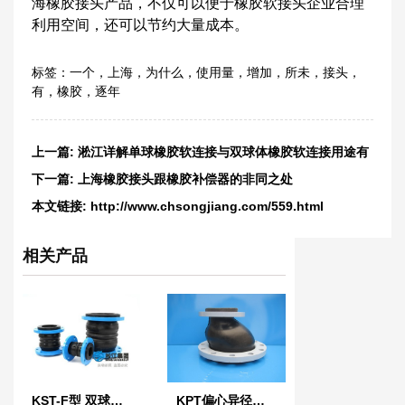
海橡胶接头产品，不仅可以便于橡胶软接头企业合理
利用空间，还可以节约大量成本。
标签：
一个
，
上海
，
为什么
，
使用量
，
增加
，
所未
，
接头
，
有
，
橡胶
，
逐年
上一篇:
淞江详解单球橡胶软连接与双球体橡胶软连接用途有
什么区别
下一篇:
上海橡胶接头跟橡胶补偿器的非同之处
本文链接:
http://www.chsongjiang.com/559.html
相关产品
KST-F型 双球体橡胶接头
KPT偏心异径橡胶软接头