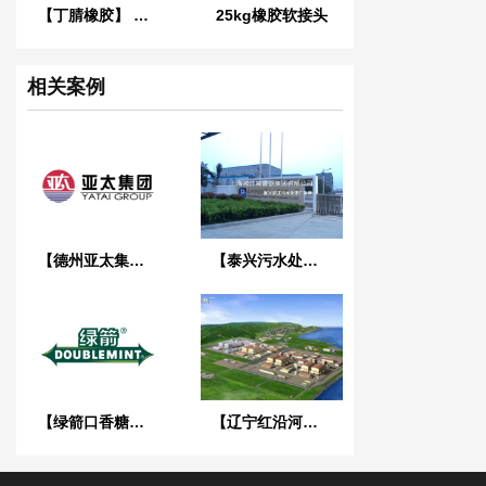
【丁腈橡胶】 LO型NBR液压耐油橡胶接头
25kg橡胶软接头
相关案例
【德州亚太集团】弹簧减震器合同
【泰兴污水处理厂】采用上海淞江橡胶接头
【绿箭口香糖上海工厂案例】选用ZTA弹簧减震器合同
【辽宁红沿河核电站】可曲挠橡胶接头