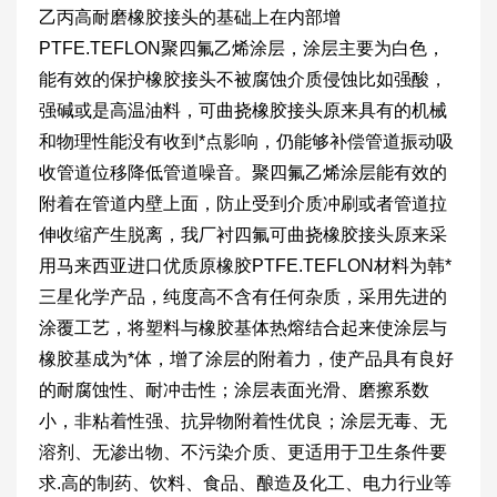
乙丙高耐磨橡胶接头的基础上在内部增
PTFE.TEFLON聚四氟乙烯涂层，涂层主要为白色，
能有效的保护橡胶接头不被腐蚀介质侵蚀比如强酸，
强碱或是高温油料，可曲挠橡胶接头原来具有的机械
和物理性能没有收到*点影响，仍能够补偿管道振动吸
收管道位移降低管道噪音。聚四氟乙烯涂层能有效的
附着在管道内壁上面，防止受到介质冲刷或者管道拉
伸收缩产生脱离，我厂衬四氟可曲挠橡胶接头原来采
用马来西亚进口优质原橡胶PTFE.TEFLON材料为韩*
三星化学产品，纯度高不含有任何杂质，采用先进的
涂覆工艺，将塑料与橡胶基体热熔结合起来使涂层与
橡胶基成为*体，增了涂层的附着力，使产品具有良好
的耐腐蚀性、耐冲击性；涂层表面光滑、磨擦系数
小，非粘着性强、抗异物附着性优良；涂层无毒、无
溶剂、无渗出物、不污染介质、更适用于卫生条件要
求.高的制药、饮料、食品、酿造及化工、电力行业等