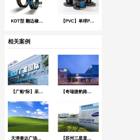
KDT型 翻边橡胶接头
【PVC】单球PVC法兰橡胶接头
相关案例
【广船*际】采用橡胶接头案例“为中*船舶*域做贡献”
【奇瑞捷豹路虎常熟工厂】采用上海淞江不锈钢金属软管产品
天津泰达广场项目
【苏州三星显示项目】弹簧减震器合同