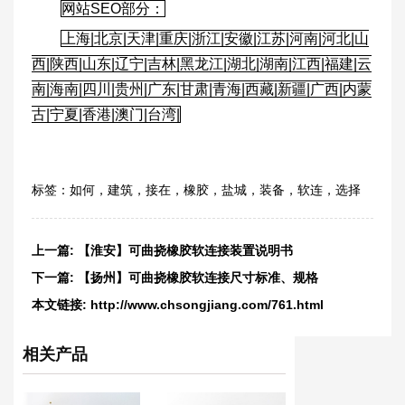
网站SEO部分：
上海|北京|天津|重庆|浙江|安徽|江苏|河南|河北|山
西|陕西|山东|辽宁|吉林|黑龙江|湖北|湖南|江西|福建|云
南|海南|四川|贵州|广东|甘肃|青海|西藏|新疆|广西|内蒙
古|宁夏|香港|澳门|台湾|
标签：
如何
，
建筑
，
接在
，
橡胶
，
盐城
，
装备
，
软连
，
选择
上一篇:
【淮安】可曲挠橡胶软连接装置说明书
下一篇:
【扬州】可曲挠橡胶软连接尺寸标准、规格
本文链接:
http://www.chsongjiang.com/761.html
相关产品