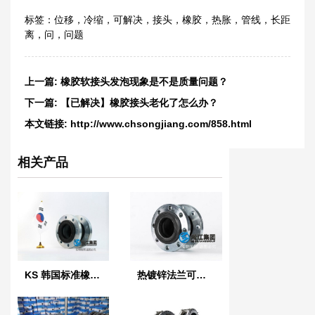
标签：
位移
，
冷缩
，
可解决
，
接头
，
橡胶
，
热胀
，
管线
，
长距
离
，
问
，
问题
上一篇:
橡胶软接头发泡现象是不是质量问题？
下一篇:
【已解决】橡胶接头老化了怎么办？
本文链接:
http://www.chsongjiang.com/858.html
相关产品
KS 韩国标准橡胶防震接头
热镀锌法兰可曲挠橡胶接头