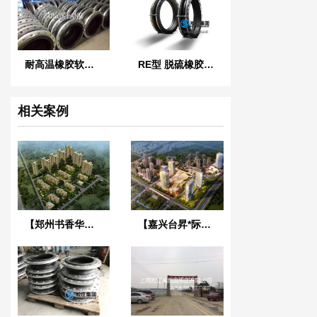
耐高温橡胶软接头
RE型 脱硫橡胶膨胀节
相关案例
【郑州书香华府】地下室变压器噪音振动治理用弹簧减震器
【嘉兴台昇*际广场】弹簧减震器合同