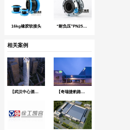
16kg橡胶软接头
“耐负压”PN25橡胶接头
相关案例
【武汉中心酒店项目】弹簧减震器合同
【奇瑞捷豹路虎常熟工厂】采用上海淞江不锈钢金属软接头