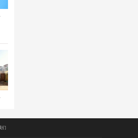
接头
项目
我们