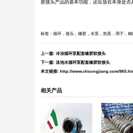
胶接头产品的基本功能，还应放在本身是否具
标签：
循环
，
接头
，
橡胶
，
水泵
，
热泵
，
用于
，
糊
上一篇:
冷冻循环泵配套橡胶软接头
下一篇:
泳池水循环泵配套橡胶软接头
本文链接:
http://www.chsongjiang.com/965.ht
相关产品