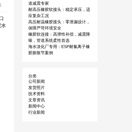
道减震专家
1
耐高压橡胶软接头：稳定承压，适
应复杂工况
口
高压耐温橡胶接头：零泄漏设计，
配水
保障严苛环境安全
橡胶软连接：高弹性补偿，减震降
噪，管道系统柔性首选
海水淡化厂专用：ESP耐氯离子橡
胶膨胀节案例
分类
公司新闻
发货照片
技术资料
文章资讯
新闻中心
行业新闻