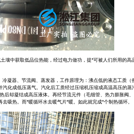
或土壤中获取低品位热能，经过电力做功，提*可被人们所用的高
冷凝器、节流阀、蒸发器，工作原理为：沸点低的液态工质（
并汽化成低压蒸气。汽化后工质经过压缩机压缩成高温高压的蒸
放热后却凝结成高压液体。再经节流元件（毛细管、热力膨胀阀、
去吸热。而*暖循环水去暖气片*暖。如此就完成*个制热循环。