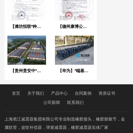
【潍坊恒联*种纸有限公司】弹簧减震器合同
【德州康博公馆楼盘能源站】淞江*DN350橡胶接头合同
【贵州贵安中*联通云数据中心】弹簧减震器合同
【华为】*端基地(东莞淞山湖项目)限位型橡胶接头发货
首页
关于我们
产品中心
合同案例
资质证书
公司新闻
联系我们
上海淞江减震器集团有限公司专业制造橡胶接头，橡胶膨胀节，金
属软管，波纹补偿器，弹簧减震器，橡胶减震器实体厂家