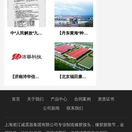
中*人民解放*九六*六工厂BE橡胶减震器合同
【丹东黄海*种专用车】配套空气弹簧合同
【济南沛华信息科技】DN50-DN200流量检定装置管道管夹橡胶减震器
【北京福田康明斯发动机工厂】橡胶接头合同
首页
关于我们
产品中心
合同案例
资质证书
公司新闻
联系我们
上海淞江减震器集团有限公司专业制造橡胶接头，橡胶膨胀节，金