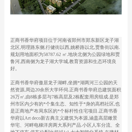
正商书香华府项目位于河南省郑州市郑东新区龙子湖
北区,明理路东侧,行健街以西,姚桥路以北,贾鲁街以南.
规划用地面积为58787.62 ㎡.地块北侧为公园绿地和贾
鲁河,西南侧为龙子湖大学城,教育资源和生态环境良
好。
正商书香华府傲居龙子湖畔,坐拥*湖两河三公园的天
然资源,周边20余所大学环伺.正商书香华府总建筑面积
26万㎡,由8栋多层与7栋高层及2栋配套用房组成.是郑
州市区内少有的*个集生态、知性于*身的高档社区,也
是正商地产布局东区的*个标杆性住宅项目.正商书香
华府以Art deco新古典主义建筑为本源,涵盖高层瞰景
华宅、河畔电梯洋房两大系列产品.小区人车分流、全