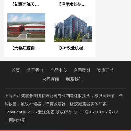
【新疆西部天山乳业项目】橡胶接头合同
【毛里求斯伊甸园文化广场】吊式弹簧减震器合同
【无锡江森自控鸿山厂项目】DN65橡胶接头合同
【中*农业机械化科学研究院】弹簧减震器合同
首页
关于我们
产品中心
合同案例
资质证书
公司新闻
联系我们
上海淞江减震器集团有限公司专业制造橡胶接头，橡胶膨胀节，金
属软管，波纹补偿器，弹簧减震器，橡胶减震器实体厂家
Copyright © 2026
淞江集团
版权所有
沪ICP备16019907号-12
|
网站地图