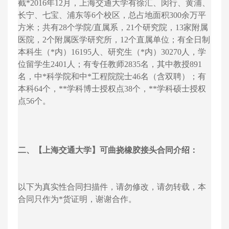
截*2016年12月，上海交通大学有徐汇、闵行、黄浦、
长宁、七宝、浦东等6个校区，总占地面积300余万平
方米；共有28个学院/直属系，21个研究院，13家附属
医院，2个附属医学研究所，12个直属单位；有全日制
本科生（*内）16195人、研究生（*内）30270人，学
位留学生2401人；有专任教师2835名，其中教授891
名，中*科学院和中*工程院院士46名（含双聘）；有
本科64个，**学科博士授权点38个，**学科硕士授权
点56个。
二、【上海交通大学】可曲挠橡胶接头合同介绍：
以下为真实性合同扫描件，请勿修改，请勿转载，本
合同只作为*货证明，谢谢合作。