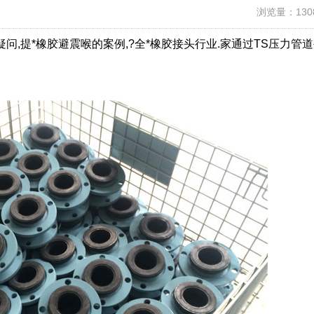
浏览量：130
问,提*橡胶避震喉的案例,?全*橡胶接头行业.家通过TS压力管