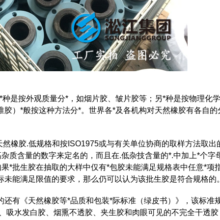
种是按外观质量分*，如烟片胶、皱片胶等；另*种是按物理化
胶）*般按这种方法分*。世界各*及各机构对天然橡胶有各自的
的天然橡胶.低规格和按ISO1975或与有关单位协商的取样方法取出
杂质含量的数字来定名的，而且在.低杂技含量的*.中加上*个字
如果*批生胶在抽取的大样中仅有*包胶未能满足规格表中任意*项
指标未能满足限值的要求，那么仍可以认为该批生胶是符合规格的
有《天然橡胶等*品质和包装*际标准（绿皮书）》，该标准
胶、吸水发白胶、烟熏不透胶、夹生胶和肉眼可见的不完全干透胶