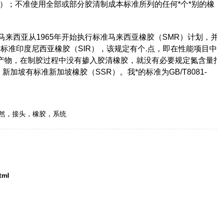
）；不准使用全部或部分胶清制成本标准所列的任何*个*别的橡
来西亚从1965年开始执行标准马来西亚橡胶（SMR）计划，
执行标准印度尼西亚橡胶（SIR），该规定有个.点，即在性能项目
产物，在制胶过程中没有掺入胶清橡胶，就没有必要规定氮含量
新加坡有标准新加坡橡胶（SSR）。我*的标准为GB/T8081-
然
，
接头
，
橡胶
，
系统
tml