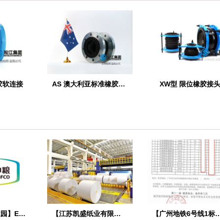
胶软连接
AS 澳大利亚标准橡胶膨胀节
XW型 限位橡胶接
【中粮蚌埠产业园】EPDM橡胶接头合同
【江苏凯盛纸业有限公司】造纸机托辊用橡胶气胎合同
【广州地铁6号线1标项目】采用上