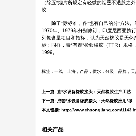
（除五*烟片所规定有轻微的烟熏不透胶之外
胶。
除了*际标准，各*也有自己的分*方法。马
1970年、1979年分别修订；印度尼西亚
列氮含量项目和指标，认为天然橡胶是天然
标；同样，泰*有泰*检验橡胶（TTR）规格，
1999。
标签：
一线
，
上海
，
产品
，
供水
，
分级
，
品牌
，
天
上一篇:
直*水设备橡胶接头：天然橡胶生产工艺
下一篇:
成套*水设备橡胶接头：天然橡胶应用*域
本文链接:
http://www.chsongjiang.com/1143.h
相关产品