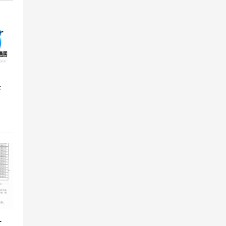
头
海淞江橡胶接头