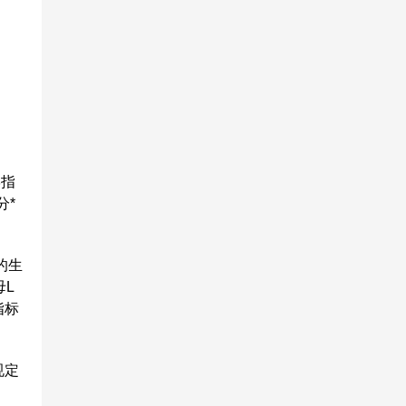
学指
分*
的生
母L
指标
。
规定